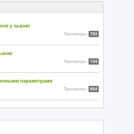
лля у львові
Просмотры:
793
ьвові
Просмотры:
734
личными параметрами
Просмотры:
664