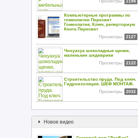
Просмотры:
2198
Компьютерные программы по
гомеопатии Пересвет
Гомеопатия, Ключ, реперториум
Кента Пересвет
Просмотры:
2127
Чихуахуа шоколадные щенки,
маленькие шедеврики
Просмотры:
2122
Строительство пруда. Под ключ.
Гидроизоляция. ШЕФ МОНТАЖ.
Просмотры:
2032
Новое видео
Гостевой дом "ДонБас".