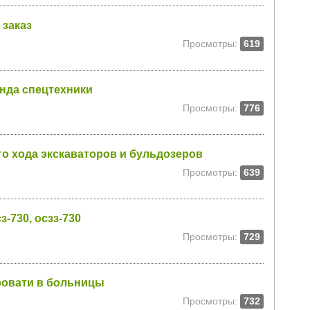
 заказ
Просмотры:
619
нда спецтехники
Просмотры:
776
го хода экскаваторов и бульдозеров
Просмотры:
639
-730, осзз-730
Просмотры:
729
ровати в больницы
Просмотры:
732