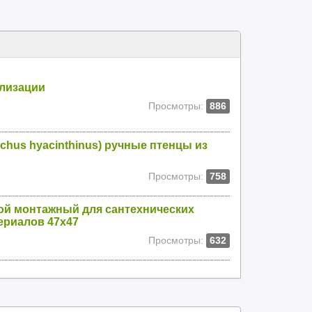
лизации
Просмотры:
886
hus hyacinthinus) ручные птенцы из
Просмотры:
758
ой монтажный для сантехнических
ериалов 47х47
Просмотры:
632