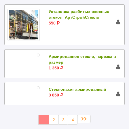
Установка разбитых оконных
стекол, АртСтройСтекло
550
Армированное стекло, нарезка в
размер
1 350
Стеклопакет армированный
3 850
...
2
3
4